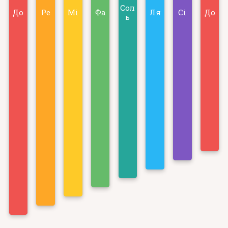
Сол
До
Ре
Мі
Фа
Ля
Сі
До
ь